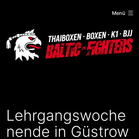
Zum
Menü
Inhalt
springen
Baltic
Fighters
Lehrgangswoche
nende in Güstrow