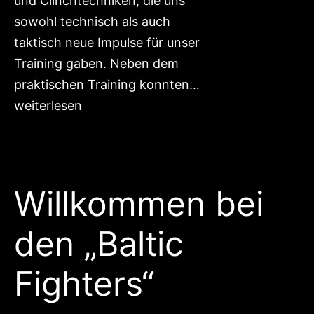
und Clinchtechniken, die uns
sowohl technisch als auch
taktisch neue Impulse für unser
Training gaben. Neben dem
Muay
praktischen Training konnten…
Thai
weiterlesen
Lehrgang
bei
der
German
Willkommen bei
Fight
den „Baltic
Company
Fighters“