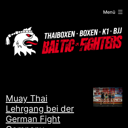
Zum
Menü
Inhalt
springen
Baltic
Fighters
Muay Thai
Lehrgang bei der
German Fight