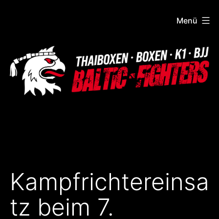
Zum
Menü
Inhalt
springen
Baltic
Fighters
Kampfrichtereinsa
tz beim 7.